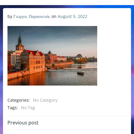
by
Γιώργος Παρασκευάς
on
August 5, 2022
Categories:
No Category
Tags:
No Tag
Post
Previous post