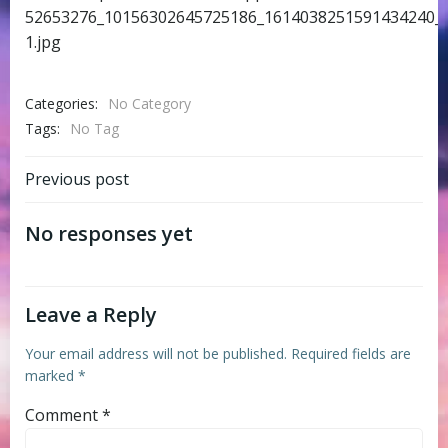
52653276_10156302645725186_1614038251591434240_
1.jpg
Categories:
No Category
Tags:
No Tag
Post
Previous post
navigation
No responses yet
Leave a Reply
Your email address will not be published.
Required fields are
marked
*
Comment
*