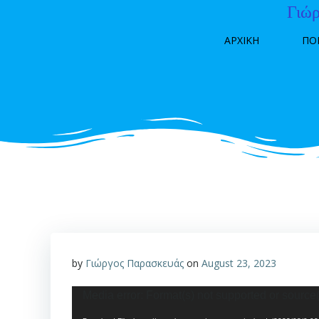
Skip
Γιώρ
to
ΑΡΧΙΚΗ
ΠΟ
content
by
Γιώργος Παρασκευάς
on
August 23, 2023
Video
Media error: Format(s) not supported or source(
Player