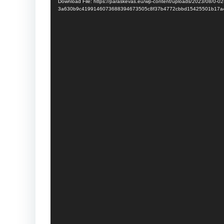
Download File: https://paraskevas.eu/wp-content/uploads/2023/08/0-02
3a630b9c4199146073688394673505c8f37b4772cbbd15425501b17a