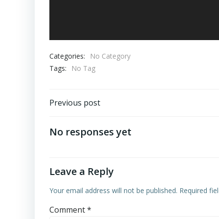
Categories:
No Category
Tags:
No Tag
Post
Previous post
navigation
No responses yet
Leave a Reply
Your email address will not be published.
Required fi
Comment
*